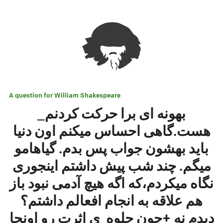
A question for
William Shakespeare
_بهونه ای برا حرکت کردنم
هست.گاهی احساس میکنم اون دنیا
باید بهشون جواب پس بدم. گیاهامو
میگم. چند شب پیش داشتم اینجوری
نگاه میکردم،که اگه هیچ آدمی نبود باز
هم علاقه به انجام افعالم داشتم؟
دیدم نه +چون جلوه ی اثرت رو اونجا