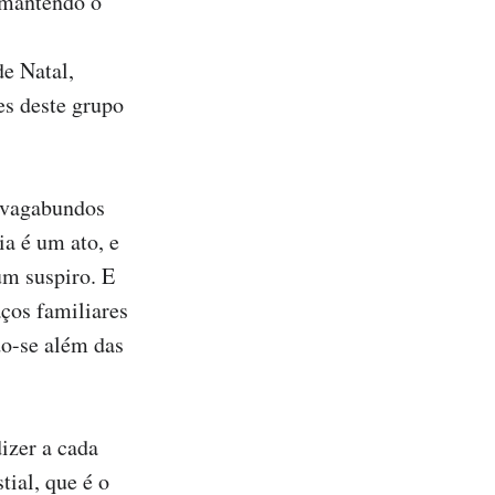
 mantendo o 
e Natal, 
es deste grupo 
 vagabundos 
a é um ato, e 
m suspiro. E 
os familiares 
o-se além das 
zer a cada 
ial, que é o 