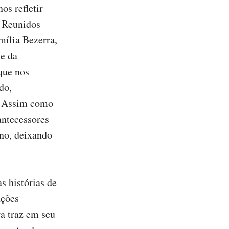
s refletir 
 Reunidos 
ília Bezerra, 
e da 
ue nos 
o, 
 Assim como 
ntecessores 
no, deixando 
 histórias de 
ções 
a traz em seu 