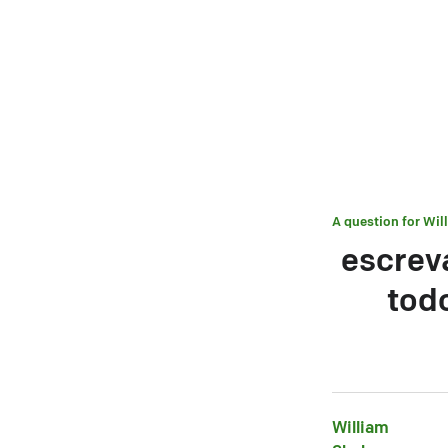
A question for
Wil
escrev
tod
William