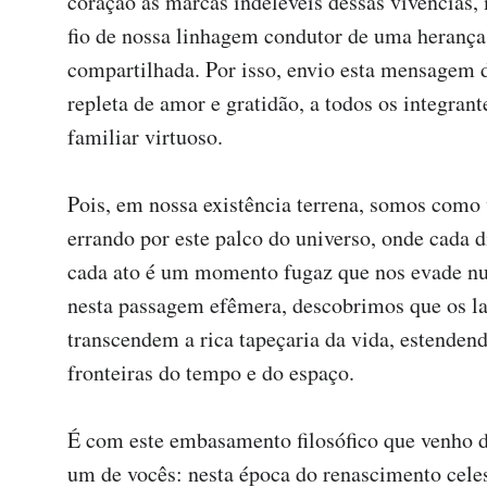
coração as marcas indeléveis dessas vivências,
fio de nossa linhagem condutor de uma herança 
compartilhada. Por isso, envio esta mensagem d
repleta de amor e gratidão, a todos os integrant
familiar virtuoso.

Pois, em nossa existência terrena, somos como
errando por este palco do universo, onde cada di
cada ato é um momento fugaz que nos evade nu
nesta passagem efêmera, descobrimos que os laç
transcendem a rica tapeçaria da vida, estendend
fronteiras do tempo e do espaço.

É com este embasamento filosófico que venho di
um de vocês: nesta época do renascimento celest