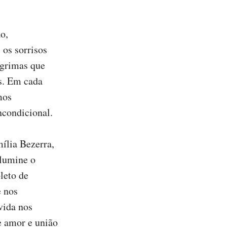
, 
os sorrisos 
grimas que 
. Em cada 
os 
condicional.

ília Bezerra, 
lumine o 
eto de 
 nos 
ida nos 
amor e união 