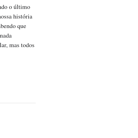
do o último 
ossa história 
bendo que 
mada 
ar, mas todos 