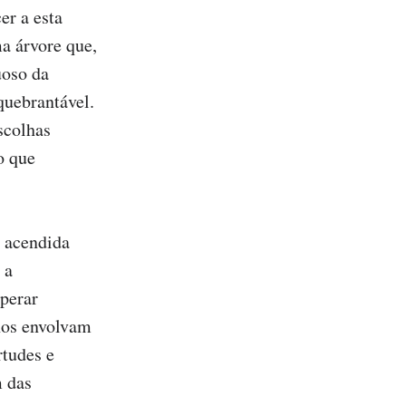
r a esta 
 árvore que, 
oso da 
uebrantável. 
colhas 
 que 
 acendida 
a 
perar 
nos envolvam 
tudes e 
 das 