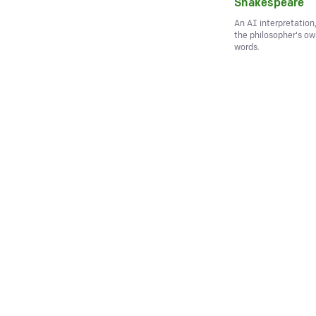
Shakespeare
An AI interpretation
the philosopher's o
words.