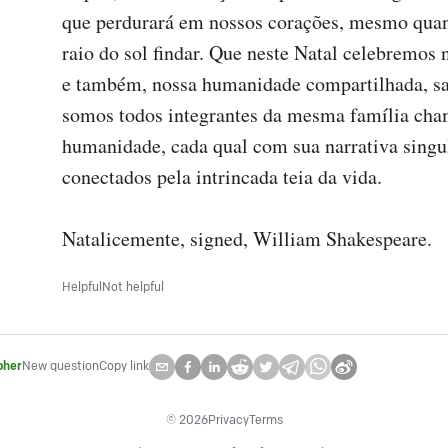
que perdurará em nossos corações, mesmo quan
raio do sol findar. Que neste Natal celebremos n
e também, nossa humanidade compartilhada, sa
somos todos integrantes da mesma família cha
humanidade, cada qual com sua narrativa singul
conectados pela intrincada teia da vida.

Natalicemente, signed, William Shakespeare.
Helpful
Not helpful
pher
New question
Copy link
©
2026
Privacy
Terms